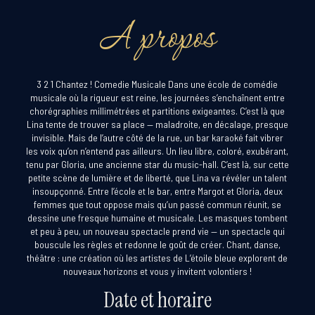
A propos
3 2 1 Chantez ! Comedie Musicale Dans une école de comédie
musicale où la rigueur est reine, les journées s’enchaînent entre
chorégraphies millimétrées et partitions exigeantes. C’est là que
Lina tente de trouver sa place — maladroite, en décalage, presque
invisible. Mais de l’autre côté de la rue, un bar karaoké fait vibrer
les voix qu’on n’entend pas ailleurs. Un lieu libre, coloré, exubérant,
tenu par Gloria, une ancienne star du music-hall. C’est là, sur cette
petite scène de lumière et de liberté, que Lina va révéler un talent
insoupçonné. Entre l’école et le bar, entre Margot et Gloria, deux
femmes que tout oppose mais qu’un passé commun réunit, se
dessine une fresque humaine et musicale. Les masques tombent
et peu à peu, un nouveau spectacle prend vie — un spectacle qui
bouscule les règles et redonne le goût de créer. Chant, danse,
théâtre : une création où les artistes de L’étoile bleue explorent de
nouveaux horizons et vous y invitent volontiers !
Date et horaire