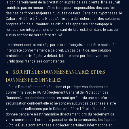
le bon déroulement de la prestation auprès de ses clients. Il ne saurait
toutefois pas en mesure d’être tenu pour responsables des cas fortuits,
des cas de forces majeures ou du fait de tiers. Dans ces hypothèses, le
Cabaret-théâtre L’Étoile Bleue s’efforcera de rechercher des solutions
propres afin de surmonter les difficultés apparues ; et s’engage à
rembourser intégralement le montant de la prestation dans le cas où
aucun accord ne serait être trouvé.
Le présent contrat est régi par le droit français. Il doit être appliqué et
interprété conformément à ce droit. En cas de litige, une solution
amiable est privilégiée, à défaut, l’affaire sera portée devant les
juridictions françaises compétentes.
4 – SÉCURITÉ DES DONNÉES BANCAIRES ET DES
DONNÉES PERSONNELLES
L’Étoile Bleue s’engage à sécuriser et protéger vos données en
conformité avec le RGPD (Règlement Général de Protection des
Données). Les données bancaires sont gérées via une plateforme de
sécurisation confidentielle et ne sont en aucun cas destinées à être
vendues, ni collectées par le Cabaret-théâtre L’Étoile Bleue. Aucune
donnée bancaire n’est transmise directement lors du règlement de
votre commande. Lors de la passation de la commande, les équipes de
L’Étoile Bleue sont amenées à collecter certaines informations et