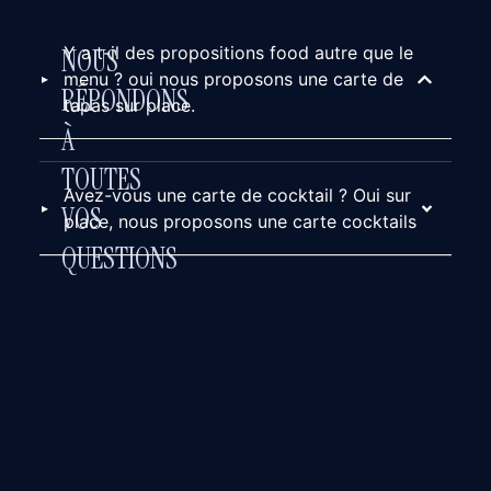
Y a t-il des propositions food autre que le
NOUS
menu ? oui nous proposons une carte de
RÉPONDONS
tapas sur place.
À
TOUTES
Avez-vous une carte de cocktail ? Oui sur
VOS
place, nous proposons une carte cocktails
QUESTIONS