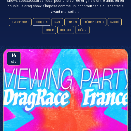
shows spectaculaires. Idéal pour une soirée originale entre amis ou en
couple, le drag show s’impose comme un incontournable du spectacle
vivant marseillais.
DINER SPECTACLE
DRAG QUEEN
DANSE
CONCERTS
COMÉDIES MUSICALES
KARAOKÉ
HUMOUR
BURLESQUE
THÊATRE