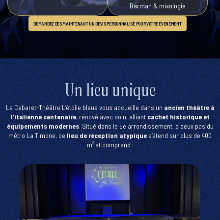
Barman & mixologie
DEMANDEZ DÈS MAINTENANT UN DEVIS PERSONNALISÉ POUR VOTRE ÉVÉNEMENT
Un lieu unique
Le Cabaret-Théâtre L’étoile bleue vous accueille dans un
ancien théâtre à
l’italienne centenaire
, rénové avec soin, alliant
cachet historique et
équipements modernes
. Situé dans le 5e arrondissement, à deux pas du
métro La Timone, ce
lieu de réception atypique
s’étend sur plus de 400
m² et comprend :
Une salle
principale
avec