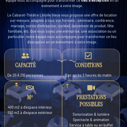
équipe vous accompagne pour transformer ce
lieu d’exception
en un
événement à votre image.
Le
Cabaret-Théâtre L’étoile bleue
vous propose une
offre de location
sur-mesure
, adaptée à tous vos formats :
séminaire
,
conférence
,
mariage
,
soirée d’entreprise
,
cocktail
,
lancement de produit
,
fête
familiale
, etc. Que vous soyez une entreprise, une association ou un
particulier, notre équipe vous accompagne pour transformer ce
lieu
d’exception
en un événement à votre image.
CAPACITÉ
CONDITIONS
De 20 À 210 personnes
Pas après 2 heures du matin
M²
PRESTATIONS
POSSIBLES
400 m2 à d’espace intérieur
250 m2 à d’espace extérieur
Sonorisation & lumière
Spectacle & animation
Service à table ou en buffet