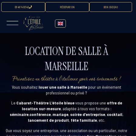
06 48 14 83 40
RÉSERVATION
BON CADEAU
LOCATION DE SALLE À
MARSEILLE
Privatisez un théâtre à l’italienne pour vos événements !
Vous souhaitez
louer une salle à Marseille
pour un événement
professionnel ou privé ?
Le
Cabaret-Théâtre L’étoile bleue
vous propose une
offre de
location sur-mesure
, adaptée à tous vos formats :
séminaire
,
conférence
,
mariage
,
soirée d’entreprise
,
cocktail
,
lancement de produit
,
fête familiale
, etc.
Que vous soyez une entreprise, une association ou un particulier, notre