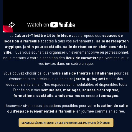
Le
Cabaret-Théâtre L’étoile bleue
vous propose des
espaces de
location à Marseille
adaptés à tous vos événements :
salle de réception
atypique
,
jardin pour cocktails
,
salle de réunion en plein cœur de la
ville
… Que vous souhaitiez organiser un événement privé ou professionnel,
nous mettons à votre disposition des
lieux de caractère
pouvant accueillir
vos invités dans un cadre unique.
Vous pouvez choisir de louer notre
salle de théâtre à l’italienne
pour des
événements en intérieur, ou bien notre
jardin-guinguette
pour des
réceptions en plein air. Nos espaces sont modulables et disponibles toute
l’année pour vos
séminaires
,
mariages
,
soirées d’entreprise
,
formations
,
cocktails
,
anniversaires
ou encore
tournages
.
Découvrez ci-dessous les options possibles pour votre
location de salle
ou d’espace événementiel à Marseille
, en journée comme en soirée.
DEMANDEZ DÈS MAINTENANT UN DEVIS PERSONNALISÉ POUR VOTRE ÉVÉNEMENT