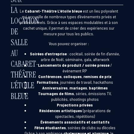
LA
Le
Cabaret-Théâtre L’étoile bleue
est un lieu polyvalent
qui accueille de nombreux types d’événements privés et
LOCATION
professionnels. Grâce à ses espaces modulables et à son
cachet unique, il permet de créer des expériences sur
DE
mesure pour tous les publics.
SALLE
Vous pouvez organiser :
AU
Soirées d’entreprise
: cocktail, soirée de fin d’année,
arbre de Noël, séminaire, gala, afterwork
CABARET-
Lancements de produit / soirée presse
/
événement RP
THÉÂTRE
Conférences
,
colloques
,
remises de prix
Formations
, journées de travail, hackathons
L’ÉTOILE
Anniversaires
,
mariages
,
baptêmes
Tournages de films
, séries, émissions TV,
BLEUE
publicités, shootings photos
Projections privées
Résidences artistiques
(préparations de
spectacles, répétitions)
Événements associatifs et caritatifs
Fêtes étudiantes
, soirées de clubs ou d’écoles
Grâce à son ambiance
chaleureuse et atypique
, le