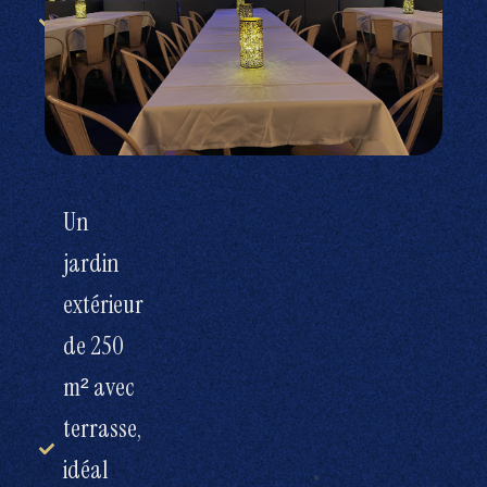
scène,
loges,
balcon et
bar
Un
jardin
extérieur
de 250
m² avec
terrasse,
idéal