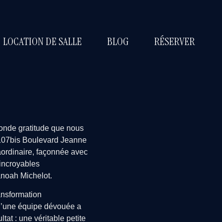
LOCATION DE SALLE
BLOG
RÉSERVER
onde gratitude que nous
 107bis Boulevard Jeanne
aordinaire, façonnée avec
 incroyables
anoah Michelot.
ransformation
d’une équipe dévouée a
tat : une véritable petite