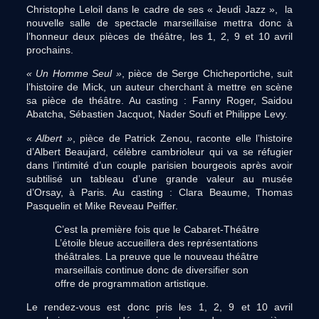
Christophe Leloil dans le cadre de ses « Jeudi Jazz », la
nouvelle salle de spectacle marseillaise mettra donc à
l’honneur deux pièces de théâtre, les 1, 2, 9 et 10 avril
prochains.
« Un Homme Seul »
, pièce de Serge Chicheportiche, suit
l’histoire de Mick, un auteur cherchant à mettre en scène
sa pièce de théâtre. Au casting : Fanny Roger, Saidou
Abatcha, Sébastien Jacquot, Nader Soufi et Philippe Levy.
« Albert »
, pièce de Patrick Zenou, raconte elle l’histoire
d’Albert Beaujard, célèbre cambrioleur qui va se réfugier
dans l’intimité d’un couple parisien bourgeois après avoir
subtilisé un tableau d’une grande valeur au musée
d’Orsay, à Paris. Au casting : Clara Beaume, Thomas
Pasquelin et Mike Reveau Peiffer.
C’est la première fois que le Cabaret-Théâtre
L’étoile bleue accueillera des représentations
théâtrales. La preuve que le nouveau théâtre
marseillais continue donc de diversifier son
offre de programmation artistique.
Le rendez-vous est donc pris les 1, 2, 9 et 10 avril