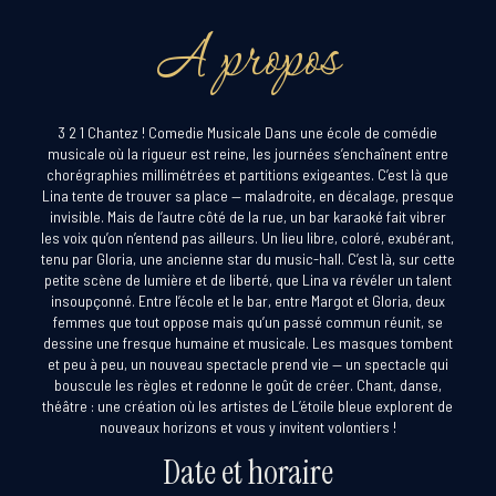
A propos
3 2 1 Chantez ! Comedie Musicale Dans une école de comédie
musicale où la rigueur est reine, les journées s’enchaînent entre
chorégraphies millimétrées et partitions exigeantes. C’est là que
Lina tente de trouver sa place — maladroite, en décalage, presque
invisible. Mais de l’autre côté de la rue, un bar karaoké fait vibrer
les voix qu’on n’entend pas ailleurs. Un lieu libre, coloré, exubérant,
tenu par Gloria, une ancienne star du music-hall. C’est là, sur cette
petite scène de lumière et de liberté, que Lina va révéler un talent
insoupçonné. Entre l’école et le bar, entre Margot et Gloria, deux
femmes que tout oppose mais qu’un passé commun réunit, se
dessine une fresque humaine et musicale. Les masques tombent
et peu à peu, un nouveau spectacle prend vie — un spectacle qui
bouscule les règles et redonne le goût de créer. Chant, danse,
théâtre : une création où les artistes de L’étoile bleue explorent de
nouveaux horizons et vous y invitent volontiers !
Date et horaire