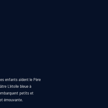
les enfants aident le Père
tre L’étoile bleue à
 embarquent petits et
 et émouvante.