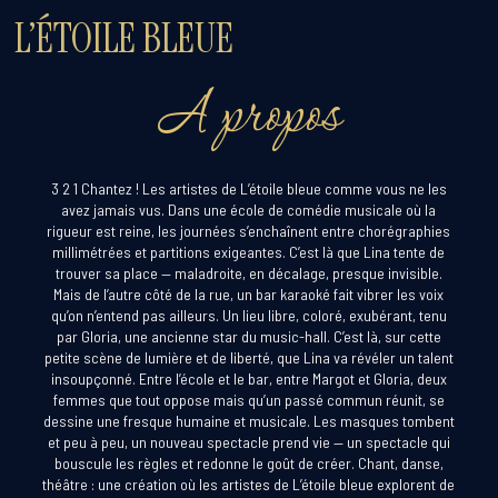
L’ÉTOILE BLEUE
A propos
3 2 1 Chantez ! Les artistes de L’étoile bleue comme vous ne les
avez jamais vus. Dans une école de comédie musicale où la
rigueur est reine, les journées s’enchaînent entre chorégraphies
millimétrées et partitions exigeantes. C’est là que Lina tente de
trouver sa place — maladroite, en décalage, presque invisible.
Mais de l’autre côté de la rue, un bar karaoké fait vibrer les voix
qu’on n’entend pas ailleurs. Un lieu libre, coloré, exubérant, tenu
par Gloria, une ancienne star du music-hall. C’est là, sur cette
petite scène de lumière et de liberté, que Lina va révéler un talent
insoupçonné. Entre l’école et le bar, entre Margot et Gloria, deux
femmes que tout oppose mais qu’un passé commun réunit, se
dessine une fresque humaine et musicale. Les masques tombent
et peu à peu, un nouveau spectacle prend vie — un spectacle qui
bouscule les règles et redonne le goût de créer. Chant, danse,
théâtre : une création où les artistes de L’étoile bleue explorent de