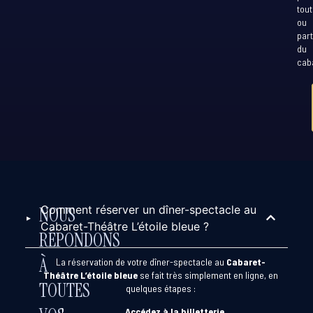
tout
ou
part
du
caba
Comment réserver un dîner-spectacle au
NOUS
Cabaret-Théâtre L’étoile bleue ?
RÉPONDONS
À
La réservation de votre dîner-spectacle au
Cabaret-
Théâtre L’étoile bleue
se fait très simplement en ligne, en
TOUTES
quelques étapes :
Accédez à la billetterie