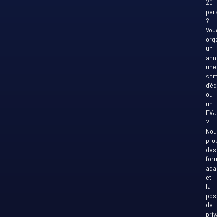
20
per
?
Vou
org
un
ann
une
sort
d’éq
ou
un
EVJ
?
Nou
pro
des
for
ada
et
la
poss
de
priv