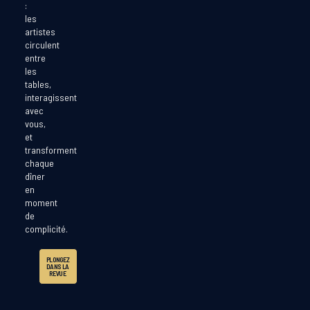
:
les
artistes
circulent
entre
les
tables,
interagissent
avec
vous,
et
transforment
chaque
dîner
en
moment
de
complicité.
PLONGEZ
DANS LA
REVUE