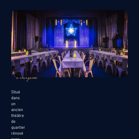
UN
SPECTACLE
dans
un
lieu
d’exception
Situé
dans
un
ancien
théâtre
de
quartier
rénové
avec