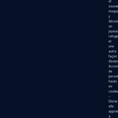
et
souve
moqué
y
décou
un
joyeux
refug
et
une
autre
façon
d’exist
Acco
de
perso
hauts
en
couleu
–
Gloria–
elle
appre
à