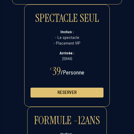
SPECTACLE SEUL
Inclus :
- Le spectacle
- Placement VIP
Arrivée :
20H45
39
€
/Personne
RESERVER
FORMULE -12ANS
Inclus :