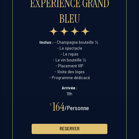
EXPÉRIENCE GRAND
BLEU
½
Inclus :
- Champagne bouteille
- Le spectacle
- Le repas
½
- Le vin bouteille
- Placement VIP
- Visite des loges
- Programme dédicacé
Arrivée :
19h
164
€
/Personne
RESERVER