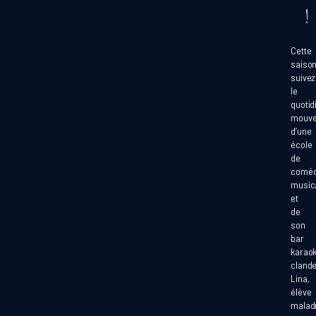
!
Cette
saison
suivez
le
quotid
mouv
d’une
école
de
coméd
music
et
de
son
bar
karao
clande
Lina,
élève
maladr