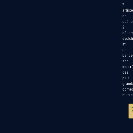
7
artist
en
scène
2
décor
évolut
et
une
bande
son
inspir
des
plus
grand
coméd
music