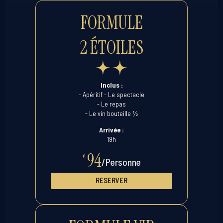
FORMULE
2 ÉTOILES
Inclus :
- Apéritif - Le spectacle
- Le repas
½
- Le vin bouteille
Arrivée :
19h
94
€
/Personne
RESERVER