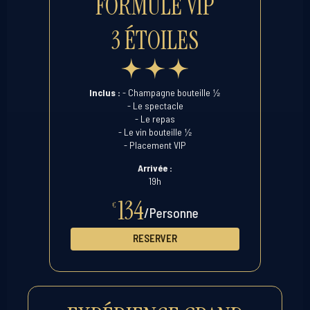
FORMULE VIP
3 ÉTOILES
½
Inclus :
- Champagne bouteille
- Le spectacle
- Le repas
½
- Le vin bouteille
- Placement VIP
Arrivée :
19h
134
€
/Personne
RESERVER