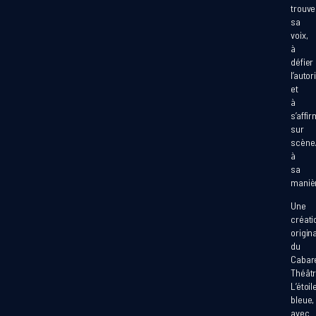
trouve
sa
voix,
à
défier
l’autor
et
à
s’affi
sur
scèn
à
sa
maniè
Une
créati
origin
du
Cabar
Théât
L’étoil
bleue,
avec