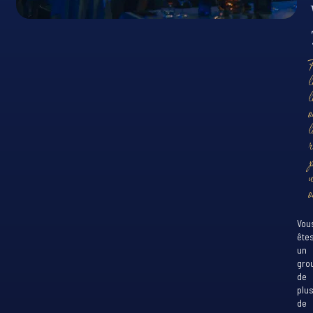
l
l
o
l
o
Vou
ête
un
gro
de
plu
de