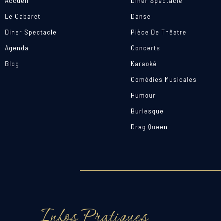
Accueil
Diner Spectacle
Le Cabaret
Danse
Diner Spectacle
Pièce De Thêatre
Agenda
Concerts
Blog
Karaoké
Comédies Musicales
Humour
Burlesque
Drag Queen
Infos Pratiques