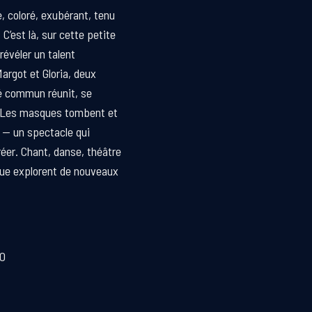
re, coloré, exubérant, tenu
C’est là, sur cette petite
révéler un talent
Margot et Gloria, deux
 commun réunit, se
. Les masques tombent et
 — un spectacle qui
réer. Chant, danse, théâtre
bleue explorent de nouveaux
00