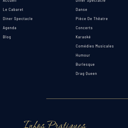
Accueil
Diner Spectacle
Le Cabaret
Danse
Diner Spectacle
Pièce De Thêatre
Agenda
Concerts
Blog
Karaoké
Comédies Musicales
Humour
Burlesque
Drag Queen
Infos Pratiques