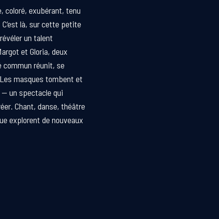
re, coloré, exubérant, tenu
C’est là, sur cette petite
révéler un talent
Margot et Gloria, deux
 commun réunit, se
. Les masques tombent et
 — un spectacle qui
réer. Chant, danse, théâtre
bleue explorent de nouveaux