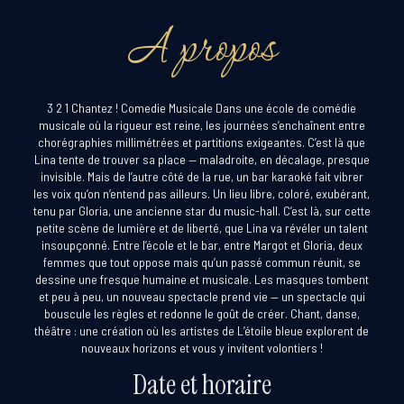
A propos
3 2 1 Chantez ! Comedie Musicale Dans une école de comédie
musicale où la rigueur est reine, les journées s’enchaînent entre
chorégraphies millimétrées et partitions exigeantes. C’est là que
Lina tente de trouver sa place — maladroite, en décalage, presque
invisible. Mais de l’autre côté de la rue, un bar karaoké fait vibrer
les voix qu’on n’entend pas ailleurs. Un lieu libre, coloré, exubérant,
tenu par Gloria, une ancienne star du music-hall. C’est là, sur cette
petite scène de lumière et de liberté, que Lina va révéler un talent
insoupçonné. Entre l’école et le bar, entre Margot et Gloria, deux
femmes que tout oppose mais qu’un passé commun réunit, se
dessine une fresque humaine et musicale. Les masques tombent
et peu à peu, un nouveau spectacle prend vie — un spectacle qui
bouscule les règles et redonne le goût de créer. Chant, danse,
théâtre : une création où les artistes de L’étoile bleue explorent de
nouveaux horizons et vous y invitent volontiers !
Date et horaire