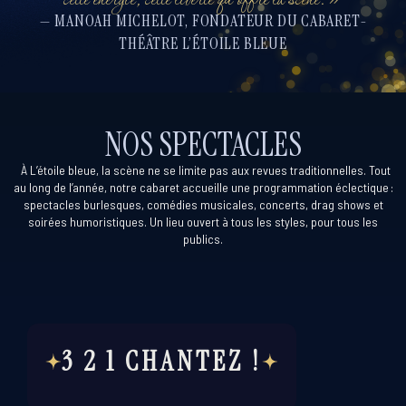
cette énergie, cette liberté qu’offre la scène.
»
— MANOAH MICHELOT, FONDATEUR DU CABARET-
THÉÂTRE L’ÉTOILE BLEUE
NOS SPECTACLES
À
L’étoile bleue, la scène ne se limite pas aux revues traditionnelles. Tout
au long de l’année, notre cabaret accueille une programmation éclectique :
spectacles burlesques, comédies musicales, concerts, drag shows et
soirées humoristiques. Un lieu ouvert à tous les styles, pour tous les
publics.
3 2 1 CHANTEZ !
s