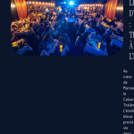
L
D
:
T
À
L
Au
cœur
de
Marsei
le
Cabar
Théât
L’étoil
bleue
prend
vie
dans