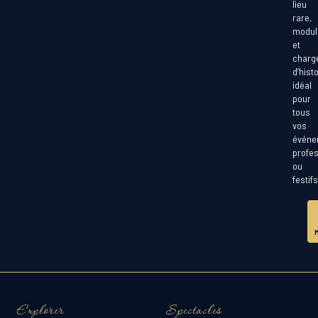
lieu
rare,
modul
et
charg
d’histo
idéal
pour
tous
vos
événe
profe
ou
festifs
Explorer
Spectacles