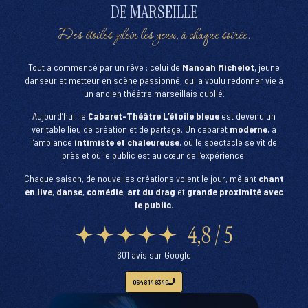
DE MARSEILLE
Des étoiles plein les yeux, à chaque soirée.
Tout a commencé par un rêve : celui de
Manoah Michelot
, jeune
danseur et metteur en scène passionné, qui a voulu redonner vie à
un ancien théâtre marseillais oublié.
Aujourd’hui, le
Cabaret-Théâtre L’étoile bleue
est devenu un
véritable lieu de création et de partage. Un cabaret
moderne
, à
l’ambiance
intimiste et chaleureuse
, où le spectacle se vit de
près et où le public est au cœur de l’expérience.
Chaque saison, de nouvelles créations voient le jour, mêlant
chant
en live
,
danse
,
comédie
,
art du drag
et
grande proximité avec
le public
.
601 avis sur Google
06 48 14 83 40