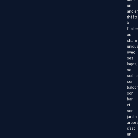
un
ancie
théâtr
à
l’itali
au
char
unique
Avec
ses
loges,
sa
scène
son
balcon
son
bar
et
son
jardin
arboré
c’est
un